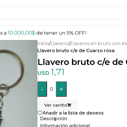
10.000,00
$
ás a
de tener un 5% OFF!
Inicio
/
Llaveros
/
Llaveros en bruto con el
Llavero bruto c/e de Cuarzo rosa
Llavero bruto c/e de
1,71
USD
-
+
0
Ver carrito
Añadir a la lista de deseos
Descripción
Información adicional