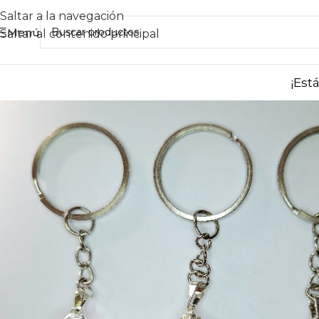
Saltar a la navegación
Menú
Saltar al contenido principal
¡Est