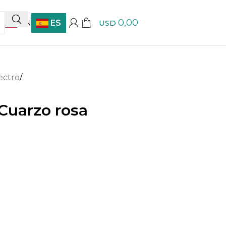
0,00
EN
ES
USD
ectro
/
 Cuarzo rosa