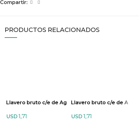
Compartir:
PRODUCTOS RELACIONADOS
Llavero bruto c/e de Ag
Llavero bruto c/e de A
L
ata Marrón
mazonita
c
1,71
1,71
USD
USD