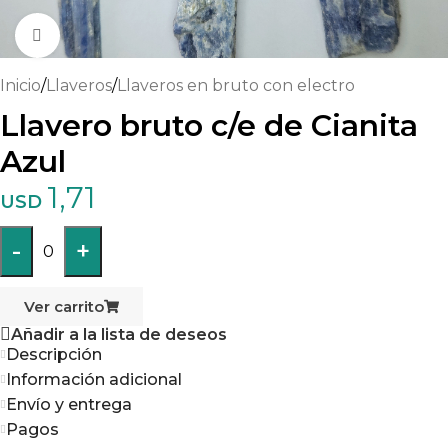
Haga clic para ampliar
Inicio
/
Llaveros
/
Llaveros en bruto con electro
Llavero bruto c/e de Cianita
Azul
1,71
USD
-
+
0
Ver carrito
Añadir a la lista de deseos
Descripción
Información adicional
Envío y entrega
Pagos