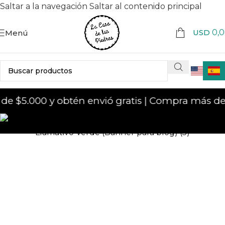
Saltar a la navegación
Saltar al contenido principal
USD
0,
Menú
 $5.000 y obtén envió gratis | Compra más de 