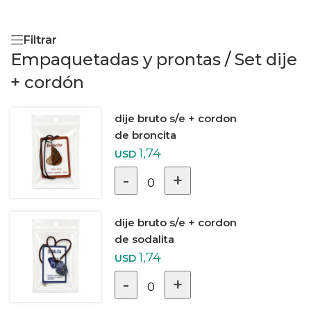
Filtrar
Empaquetadas y prontas
/
Set dije
+ cordón
dije bruto s/e + cordon
de broncita
1,74
USD
-
+
0
dije bruto s/e + cordon
de sodalita
1,74
USD
-
+
0