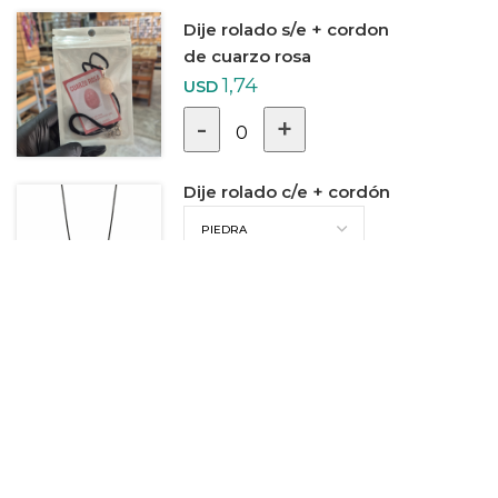
Dije rolado s/e + cordon
de cuarzo rosa
1,74
USD
-
+
0
Dije rolado c/e + cordón
1,86
USD
-
+
0
Dije rolado s/e + cordon
de aguamarina
1,74
USD
-
+
0