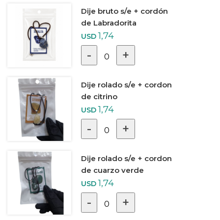
Dije bruto s/e + cordón
de Labradorita
1,74
USD
-
+
0
Dije rolado s/e + cordon
de citrino
1,74
USD
-
+
0
Dije rolado s/e + cordon
de cuarzo verde
1,74
USD
-
+
0