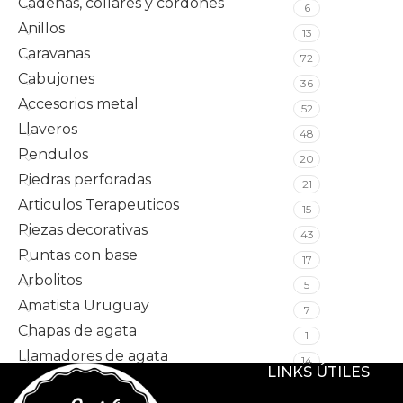
Cadenas, collares y cordones
6
Anillos
13
Caravanas
72
Cabujones
36
Accesorios metal
52
Llaveros
48
Pendulos
20
Piedras perforadas
21
Articulos Terapeuticos
15
Piezas decorativas
43
Puntas con base
17
Arbolitos
5
Amatista Uruguay
7
Chapas de agata
1
Llamadores de agata
14
LINKS ÚTILES