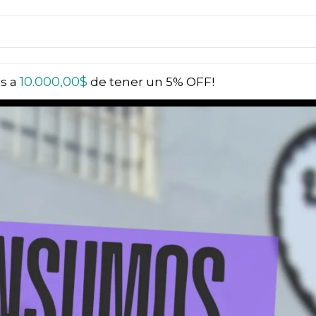
10.000,00
$
ás a
de tener un 5% OFF!
tén un 5% OFF | Compra más de $20.000 y obtén