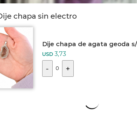
Dije chapa sin electro
Dije chapa de agata geoda s
3,73
USD
-
+
0