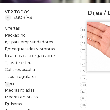
Dijes
/
VER TODOS
CATEGORÍAS
Ofertas
55
Packaging
37
Kit para emprendedores
37
Empaquetadas y prontas
111
Insumos para organizarte
90
Tiras de esfera
215
Collares escalla
19
Tiras irregulares
14
Dijes
466
Piedras roladas
121
Piedras en bruto
64
Pulseras
199