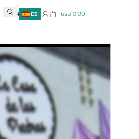
0,00
EN
ES
USD
 un 10% OFF | Compra más de $5.000 y obtén en