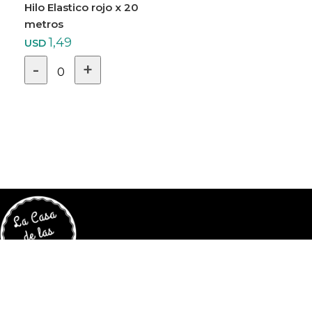
Hilo Elastico rojo x 20
metros
1,49
USD
-
+
0
LINKS ÚTILES