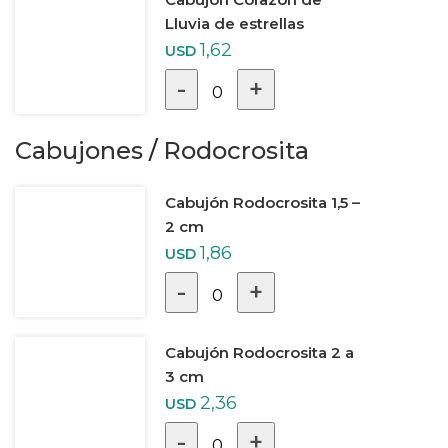
Lluvia de estrellas
1,62
USD
-
+
0
Cabujones
/
Rodocrosita
Cabujón Rodocrosita 1,5 –
2 cm
1,86
USD
-
+
0
Cabujón Rodocrosita 2 a
3 cm
2,36
USD
-
+
0