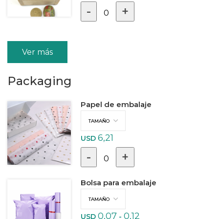
-
+
0
Ver más
Packaging
Papel de embalaje
6,21
USD
-
+
0
Bolsa para embalaje
0,07
0,12
USD
-