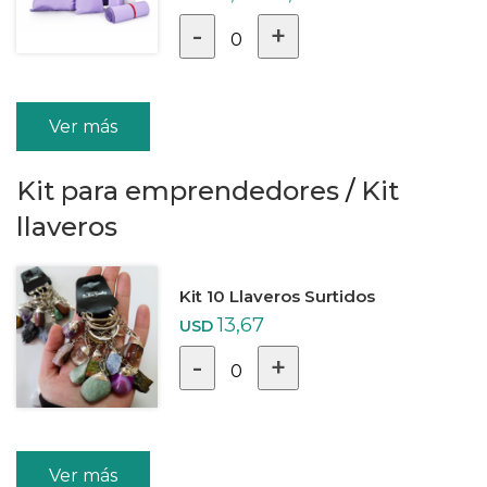
-
+
0
Ver más
Kit para emprendedores
/
Kit
llaveros
Kit 10 Llaveros Surtidos
13,67
USD
-
+
0
Ver más