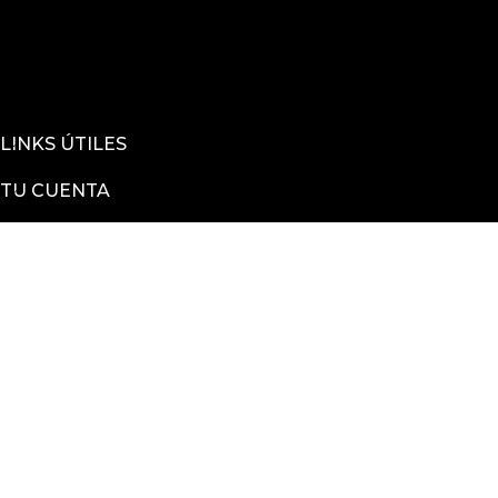
LINKS ÚTILES
TU CUENTA
ENCONTRANOS EN
Sucursal Justicia 2283, Montevideo, Uruguay
Sucursal Arenal Grande 2112 esquina Hocquart
2025 © La Casa De Las Piedras todos los derechos
reservados
Powered by