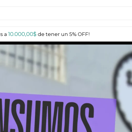
10.000,00
$
ás a
de tener un 5% OFF!
n 5% OFF | Compra más de $20.000 y obtén un 