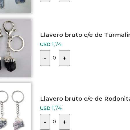
Llavero bruto c/e de Turmal
1,74
USD
-
+
0
Llavero bruto c/e de Rodonit
1,74
USD
-
+
0