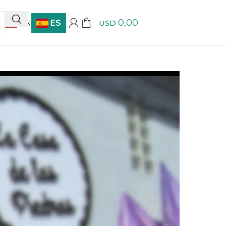
0,00
EN
ES
USD
10% OFF | Compra más de $5.000 y obtén envió 