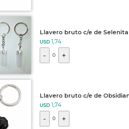
Llavero bruto c/e de Selenita
1,74
USD
-
+
0
Llavero bruto c/e de Obsidia
1,74
USD
-
+
0