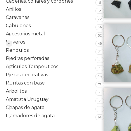
Cadenas, collares y cordones
6
Anillos
13
Caravanas
72
Cabujones
36
Accesorios metal
52
Llaveros
49
Pendulos
21
Piedras perforadas
21
Articulos Terapeuticos
15
Piezas decorativas
44
Puntas con base
17
Arbolitos
4
Amatista Uruguay
7
Chapas de agata
1
Llamadores de agata
14