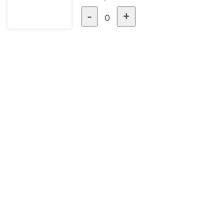
-
+
0
LINKS ÚTILES
TU CUENTA