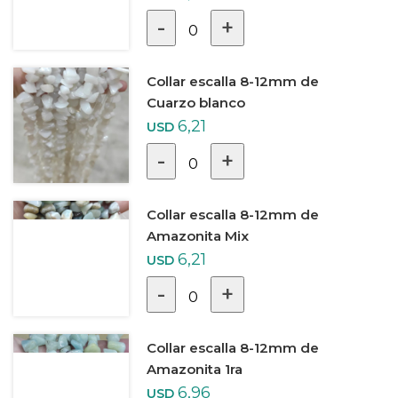
-
+
0
Collar escalla 8-12mm de
Cuarzo blanco
6,21
USD
-
+
0
Collar escalla 8-12mm de
Amazonita Mix
6,21
USD
-
+
0
Collar escalla 8-12mm de
Amazonita 1ra
6,96
USD