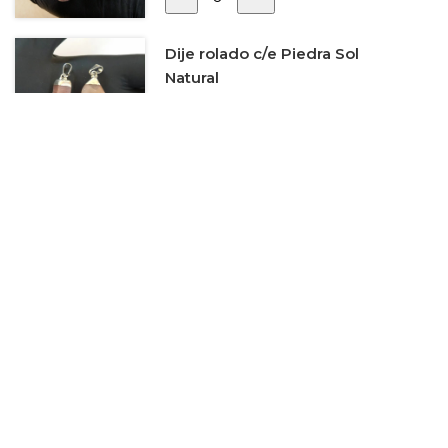
Dije rolado c/e Piedra Sol
Natural
1,47
USD
-
+
0
Dije rolado c/e Piedra Sol
Sintetica
1,47
USD
-
+
0
Dije rolado c/e Opalina
1,47
USD
-
+
0