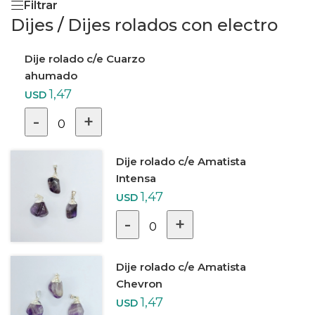
Filtrar
Dijes
/
Dijes rolados con electro
Dije rolado c/e Cuarzo
ahumado
1,47
USD
-
+
0
Dije rolado c/e Amatista
Intensa
1,47
USD
-
+
0
Dije rolado c/e Amatista
Chevron
1,47
USD