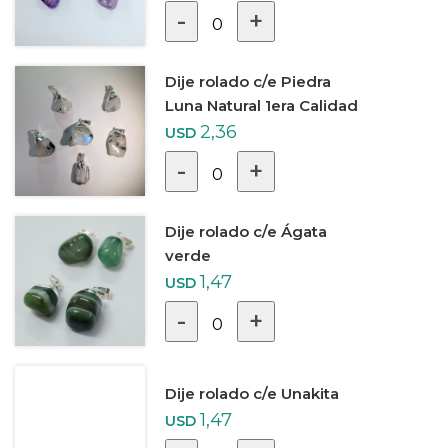
-
+
0
Dije rolado c/e Piedra
Luna Natural 1era Calidad
2,36
USD
-
+
0
Dije rolado c/e Ágata
verde
1,47
USD
-
+
0
Dije rolado c/e Unakita
1,47
USD