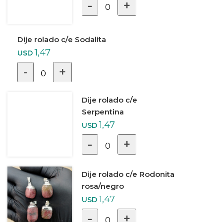
-
+
0
Dije rolado c/e Sodalita
1,47
USD
-
+
0
Dije rolado c/e
Serpentina
1,47
USD
-
+
0
Dije rolado c/e Rodonita
rosa/negro
1,47
USD
-
+
0