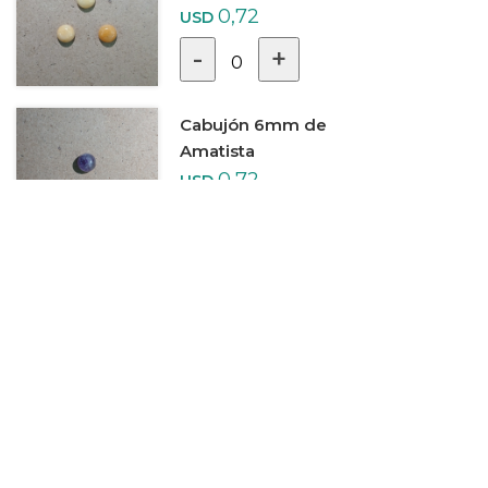
0,72
USD
-
+
0
Cabujón 6mm de
Amatista
0,72
USD
-
+
0