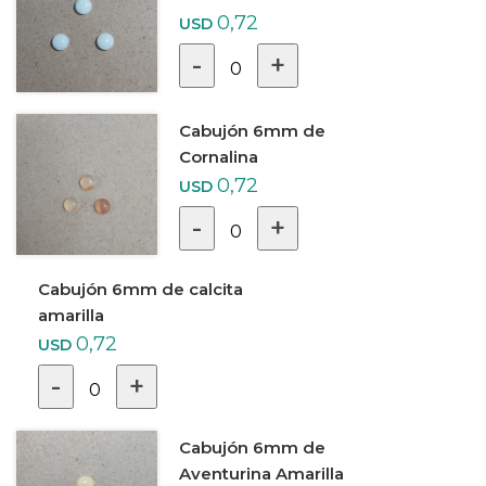
0,72
USD
-
+
0
Cabujón 6mm de
Cornalina
0,72
USD
-
+
0
Cabujón 6mm de calcita
amarilla
0,72
USD
-
+
0
Cabujón 6mm de
Aventurina Amarilla