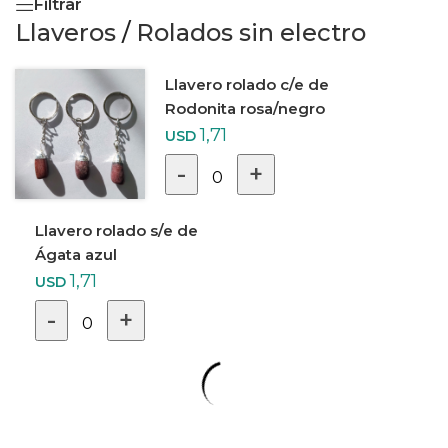
Filtrar
Llaveros
/
Rolados sin electro
Llavero rolado c/e de
Rodonita rosa/negro
1,71
USD
-
+
0
Llavero rolado s/e de
Ágata azul
1,71
USD
-
+
0