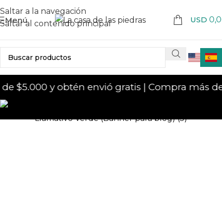
Saltar a la navegación
USD
0,
Menú
Saltar al contenido principal
e $5.000 y obtén envió gratis | Compra más de