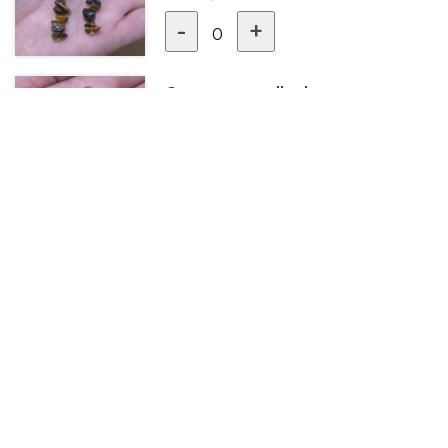
-
+
0
Caravana escalla de
Jaspe Dalmata
2,21
USD
-
+
0
Caravana escalla de
Cuarzo verde
2,21
USD
-
+
0
Caravana escalla de
Cuarzo rosa
2,21
USD