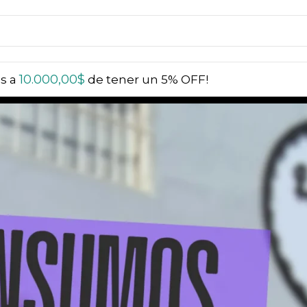
10.000,00
$
ás a
de tener un 5% OFF!
én un 5% OFF | Compra más de $20.000 y obtén