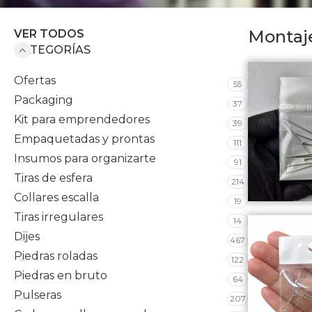
Montaj
VER TODOS
CATEGORÍAS
Ofertas
55
Packaging
37
Kit para emprendedores
39
Empaquetadas y prontas
111
Insumos para organizarte
91
Tiras de esfera
214
Collares escalla
19
Tiras irregulares
14
Dijes
467
Piedras roladas
122
Piedras en bruto
64
Pulseras
207