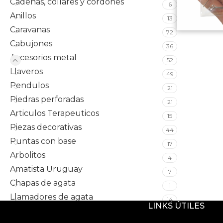
Cadenas, collares y cordones
6
Anillos
13
Caravanas
72
Cabujones
36
Accesorios metal
52
Llaveros
49
Pendulos
21
Piedras perforadas
21
Articulos Terapeuticos
15
Piezas decorativas
44
Puntas con base
17
Arbolitos
4
Amatista Uruguay
7
Chapas de agata
1
Llamadores de agata
14
LINKS ÚTILES