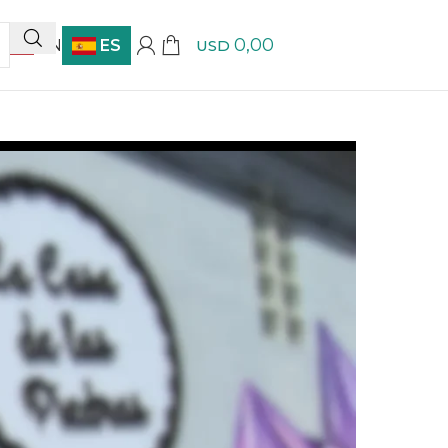
0,00
EN
ES
USD
 un 10% OFF | Compra más de $5.000 y obtén en