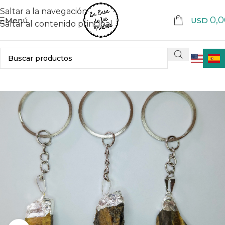
Saltar a la navegación
0,0
Menú
USD
Saltar al contenido principal