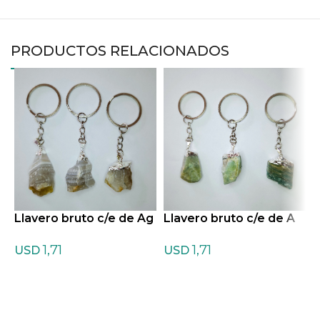
PRODUCTOS RELACIONADOS
Llavero bruto c/e de Ag
Llavero bruto c/e de A
L
ata Marrón
mazonita
a
1,71
1,71
USD
USD