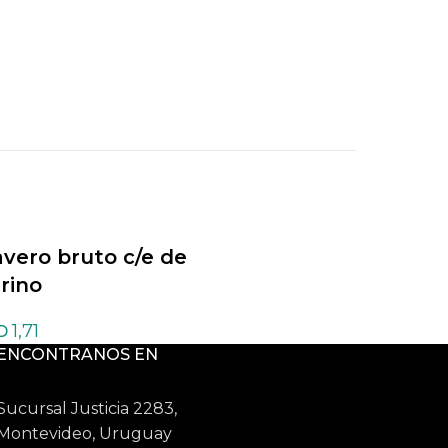
avero bruto c/e de
Llavero bruto c/e 
trino
Cuarzo azul
1,71
1,71
D
USD
ENCONTRANOS EN
Sucursal Justicia 2283,
Montevideo, Uruguay