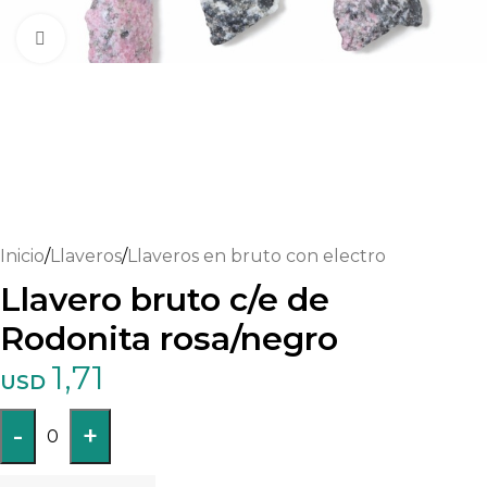
Haga clic para ampliar
Inicio
/
Llaveros
/
Llaveros en bruto con electro
Llavero bruto c/e de
Rodonita rosa/negro
1,71
USD
-
+
0