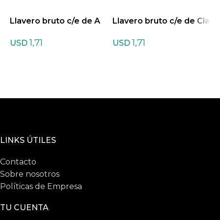
Llavero bruto c/e de A
Llavero bruto c/e de Cia
L
mazonita
nita Azul
r
1,71
1,71
USD
USD
LINKS ÚTILES
Contacto
Sobre nosotros
Políticas de Empresa
TU CUENTA