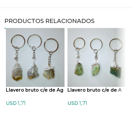
PRODUCTOS RELACIONADOS
Llavero bruto c/e de Ag
Llavero bruto c/e de A
L
ata Marrón
mazonita
r
1,71
1,71
USD
USD