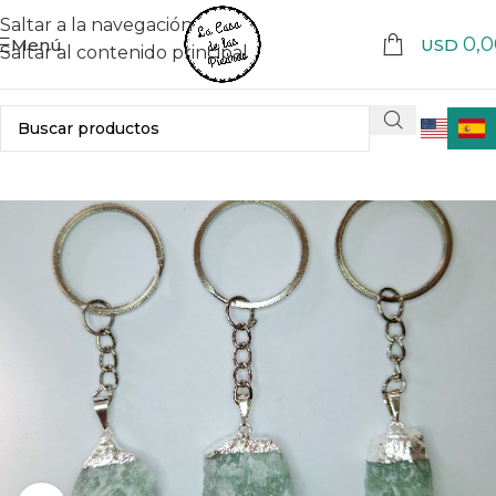
Saltar a la navegación
0,0
Menú
USD
Saltar al contenido principal