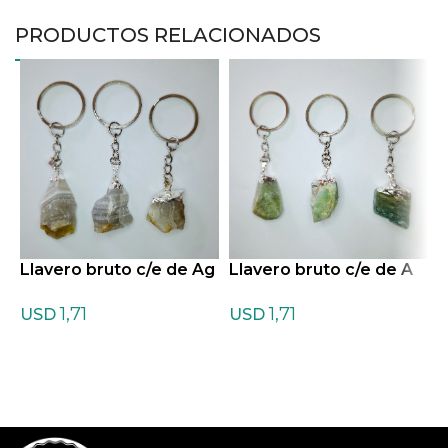
PRODUCTOS RELACIONADOS
Llavero bruto c/e de Ag
Llavero bruto c/e de A
L
ata Marrón
mazonita
c
1,71
1,71
USD
USD