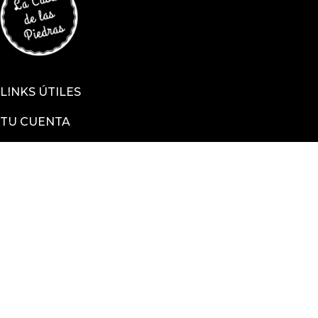
LINKS ÚTILES
TU CUENTA
ENCONTRANOS EN
Sucursal Justicia 2283, Montevideo, Uruguay
Sucursal Arenal Grande 2112 esquina Hocquart
2025 © La Casa De Las Piedras todos los derechos
reservados
Powered by