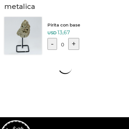
metalica
Pirita con base
13,67
USD
-
+
0