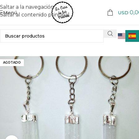
Saltar a la navegación
0,0
Menú
USD
Saltar al contenido principal
AGOTADO