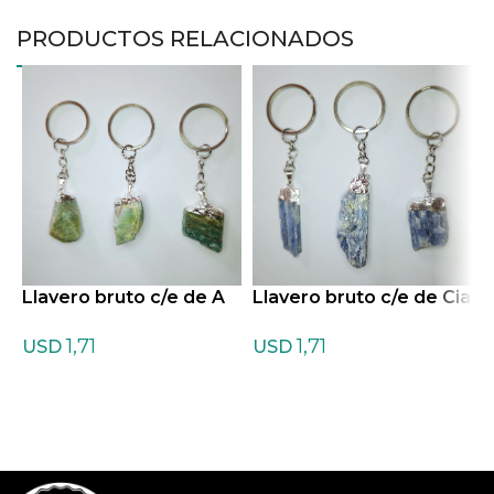
PRODUCTOS RELACIONADOS
Llavero bruto c/e de A
Llavero bruto c/e de Cia
L
mazonita
nita Azul
r
1,71
1,71
USD
USD