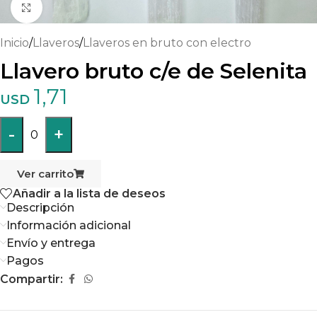
Haga clic para ampliar
Inicio
/
Llaveros
/
Llaveros en bruto con electro
Llavero bruto c/e de Selenita
1,71
USD
-
+
0
Ver carrito
Añadir a la lista de deseos
Descripción
Información adicional
Envío y entrega
Pagos
Compartir: