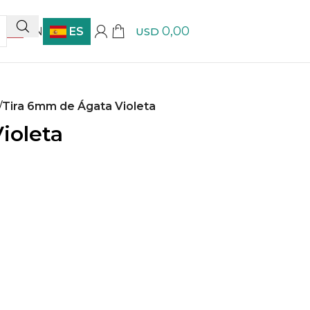
0,00
EN
ES
USD
/
Tira 6mm de Ágata Violeta
ioleta