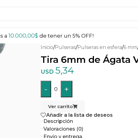
10.000,00
$
ás a
de tener un 5% OFF!
Inicio
/
Pulseras
/
Pulseras en esfera
/
6 mm
Tira 6mm de Ágata V
5,34
USD
-
+
0
Ver carrito
Añadir a la lista de deseos
Descripción
Valoraciones (0)
Envío y entrega