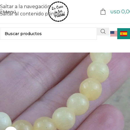
Saltar a la navegación
0,0
Menú
USD
Saltar al contenido principal