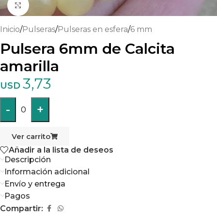
Haga clic para ampliar
Inicio
/
Pulseras
/
Pulseras en esfera
/
6 mm
Pulsera 6mm de Calcita
amarilla
3,73
USD
-
+
0
Ver carrito
Añadir a la lista de deseos
Descripción
Información adicional
Envío y entrega
Pagos
Compartir: