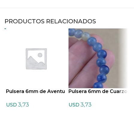
PRODUCTOS RELACIONADOS
Pulsera 6mm de Aventu
Pulsera 6mm de Cuarzo
P
rina Amarilla
azul
t
3,73
3,73
USD
USD