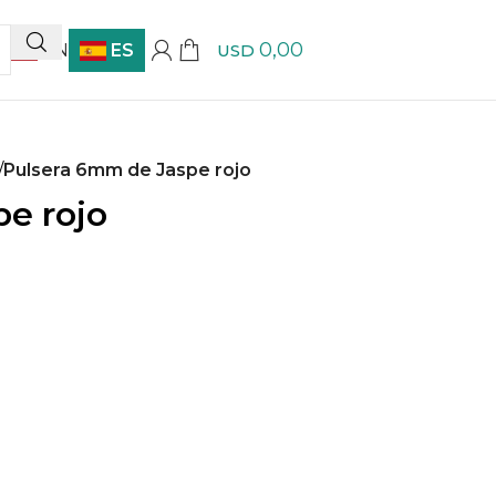
0,00
EN
ES
USD
/
Pulsera 6mm de Jaspe rojo
e rojo