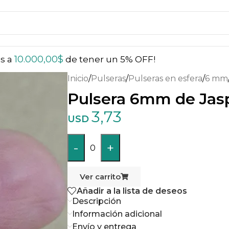
10.000,00
$
ás a
de tener un 5% OFF!
Inicio
/
Pulseras
/
Pulseras en esfera
/
6 mm
Pulsera 6mm de Jasp
3,73
USD
-
+
0
Ver carrito
Añadir a la lista de deseos
Descripción
Información adicional
Envío y entrega