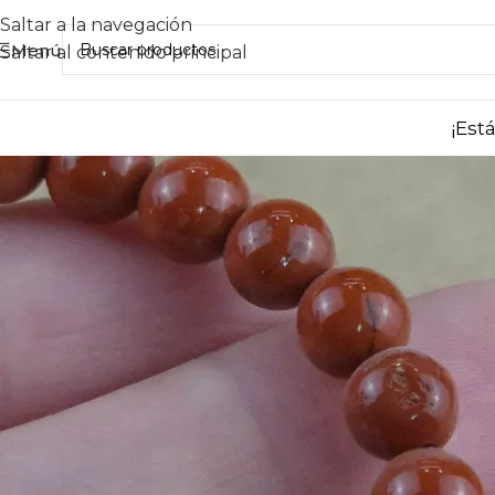
Saltar a la navegación
Menú
Saltar al contenido principal
¡Est