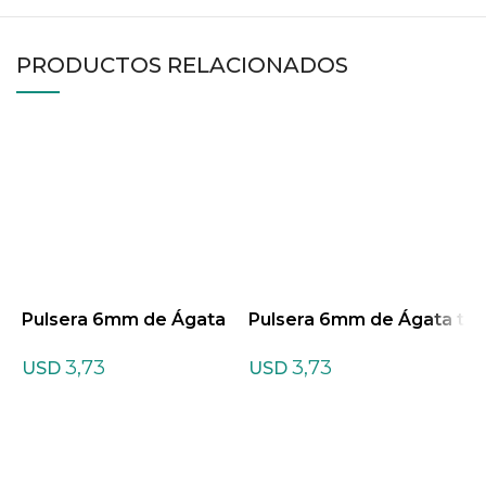
PRODUCTOS RELACIONADOS
Pulsera 6mm de Ágata
Pulsera 6mm de Ágata t
P
Crazy
eñida Mixtas
a
3,73
3,73
USD
USD