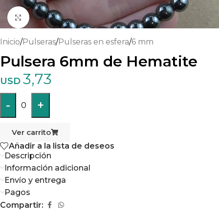
Haga clic para ampliar
Inicio
/
Pulseras
/
Pulseras en esfera
/
6 mm
Pulsera 6mm de Hematite
3,73
USD
-
+
0
Ver carrito
Añadir a la lista de deseos
Descripción
Información adicional
Envío y entrega
Pagos
Compartir: