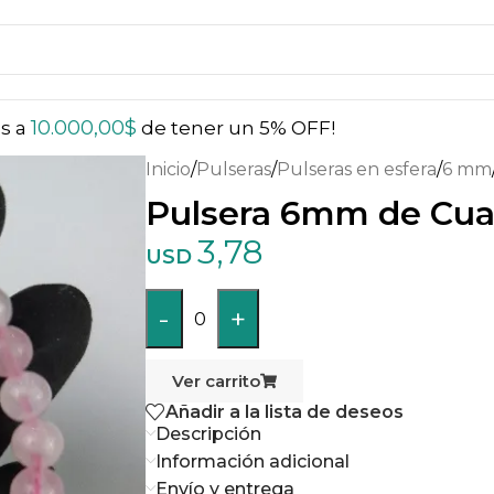
10.000,00
$
ás a
de tener un 5% OFF!
Inicio
/
Pulseras
/
Pulseras en esfera
/
6 mm
Pulsera 6mm de Cua
3,78
USD
-
+
0
Ver carrito
Añadir a la lista de deseos
Descripción
Información adicional
Envío y entrega