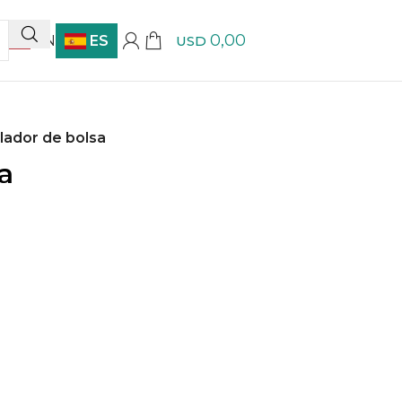
0,00
EN
ES
USD
llador de bolsa
a