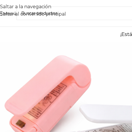
Saltar a la navegación
Menú
Saltar al contenido principal
¡Est