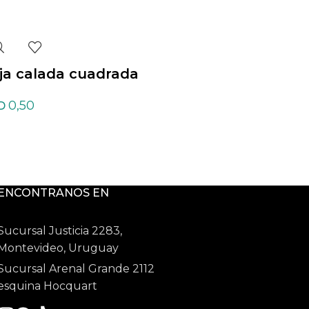
ja calada cuadrada
Caja chica con vis
0,50
0,35
0,62
D
USD
-
ENCONTRANOS EN
Sucursal Justicia 2283,
Montevideo, Uruguay
Sucursal Arenal Grande 2112
esquina Hocquart