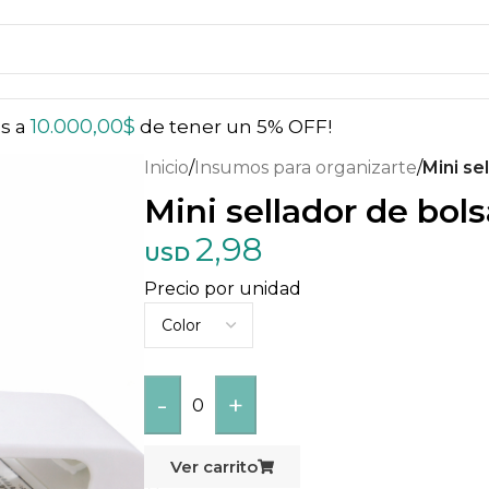
10.000,00
$
ás a
de tener un 5% OFF!
Inicio
/
Insumos para organizarte
/
Mini se
Mini sellador de bols
2,98
USD
Precio por unidad
-
+
0
Ver carrito