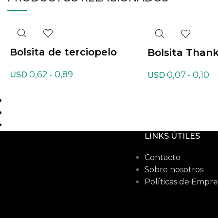
Bolsita de terciopelo
Bolsita Than
0,62
0,89
0,07
0,10
USD
-
USD
-
LINKS ÚTILES
Contacto
Sobre nosotros
Políticas de Empre