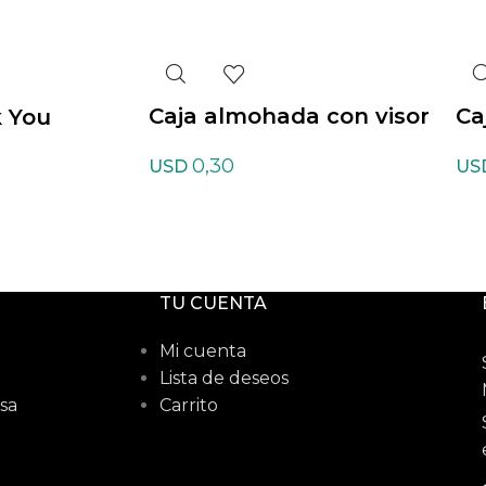
Caja almohada con visor
Ca
k You
0,30
USD
US
TU CUENTA
Mi cuenta
Lista de deseos
sa
Carrito