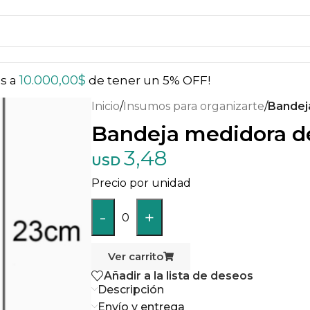
10.000,00
$
ás a
de tener un 5% OFF!
Inicio
/
Insumos para organizarte
/
Bandej
Bandeja medidora de
3,48
USD
Precio por unidad
-
+
0
Ver carrito
Añadir a la lista de deseos
Descripción
Envío y entrega