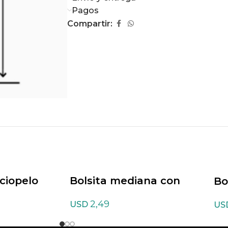
Pagos
Compartir:
rciopelo
Bolsita mediana con
Bo
diseño
2,49
USD
US