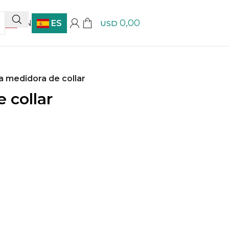
0,00
EN
ES
USD
a medidora de collar
 collar