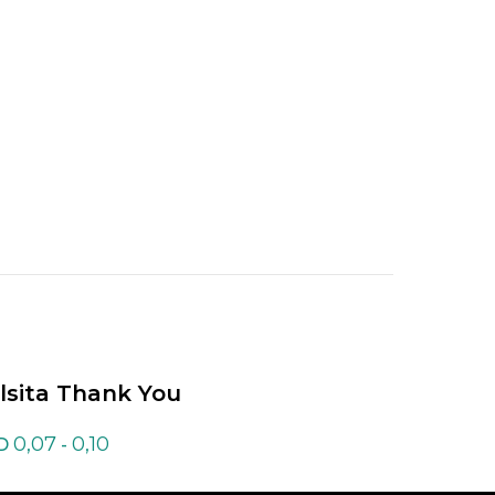
Caja almohada con
lsita Thank You
0,30
0,07
0,10
USD
D
-