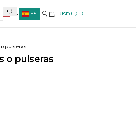
0,00
EN
ES
USD
 o pulseras
s o pulseras