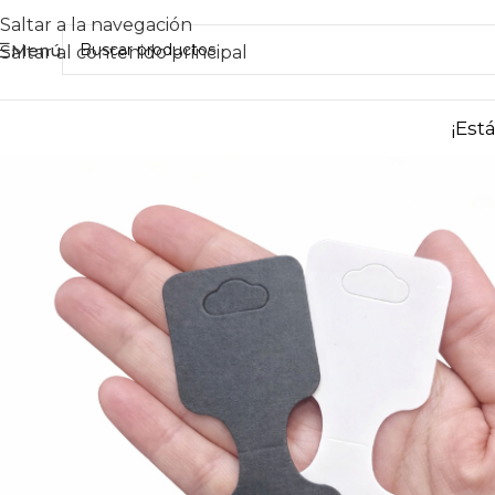
Saltar a la navegación
Menú
Saltar al contenido principal
¡Est