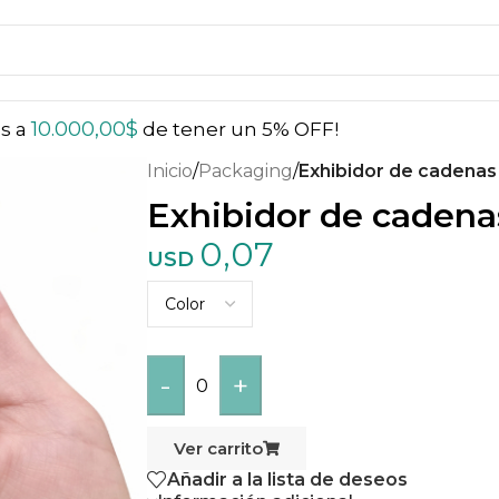
10.000,00
$
ás a
de tener un 5% OFF!
Inicio
/
Packaging
/
Exhibidor de cadenas
Exhibidor de cadena
0,07
USD
-
+
0
Ver carrito
Añadir a la lista de deseos