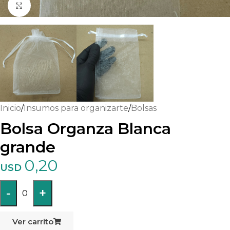
Haga clic para ampliar
Inicio
/
Insumos para organizarte
/
Bolsas
Bolsa Organza Blanca
grande
0,20
USD
-
+
0
Ver carrito