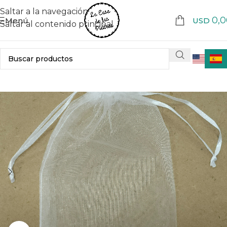
Saltar a la navegación
0,0
Menú
USD
Saltar al contenido principal