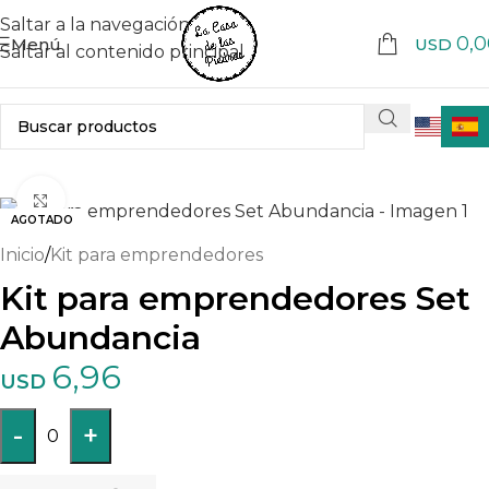
Saltar a la navegación
0,0
Menú
USD
Saltar al contenido principal
Haga clic para ampliar
AGOTADO
Inicio
/
Kit para emprendedores
Kit para emprendedores Set
Abundancia
6,96
USD
-
+
0