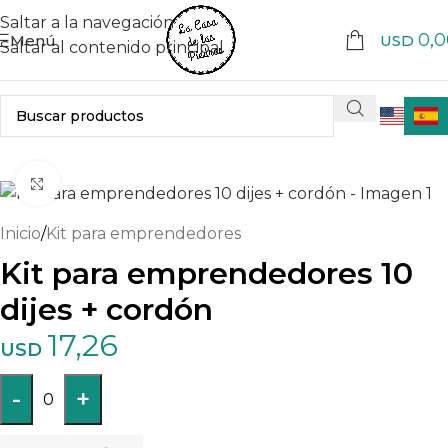
Saltar a la navegación
0,0
Menú
USD
Saltar al contenido principal
Haga clic para ampliar
Inicio
/
Kit para emprendedores
Kit para emprendedores 10
dijes + cordón
17,26
USD
-
+
0