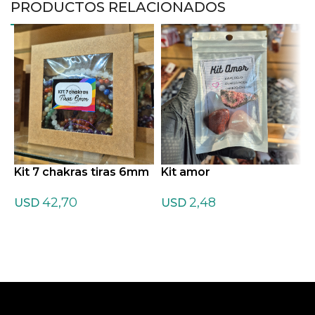
PRODUCTOS RELACIONADOS
Kit 7 chakras tiras 6mm
Kit amor
K
42,70
2,48
USD
USD