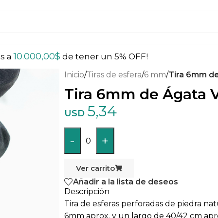
10.000,00
$
ás a
de tener un 5% OFF!
Inicio
/
Tiras de esfera
/
6 mm
/
Tira 6mm d
Tira 6mm de Ágata 
5,34
USD
-
+
0
Ver carrito
Añadir a la lista de deseos
Descripción
Tira de esferas perforadas de piedra na
6mm aprox. y un largo de 40/42 cm apro