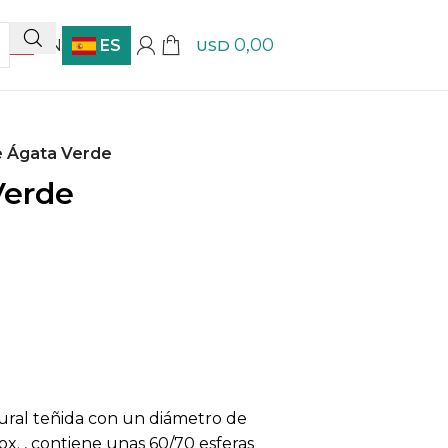
0,00
EN
ES
USD
e Ágata Verde
Verde
tural teñida con un diámetro de
x. , contiene unas 60/70 esferas