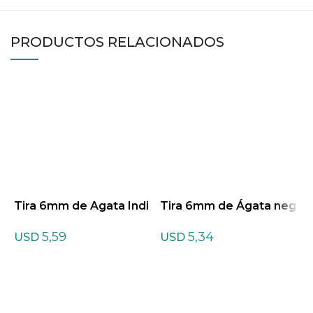
PRODUCTOS RELACIONADOS
Tira 6mm de Agata Indi
Tira 6mm de Ágata neg
T
ana
ra
5,59
5,34
USD
USD