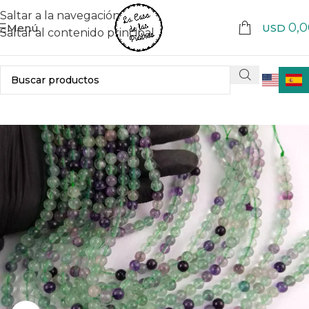
Saltar a la navegación
0,0
Menú
USD
Saltar al contenido principal