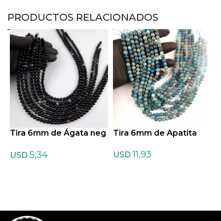
PRODUCTOS RELACIONADOS
Tira 6mm de Ágata neg
Tira 6mm de Apatita
T
ra
A
11,93
5,34
USD
USD