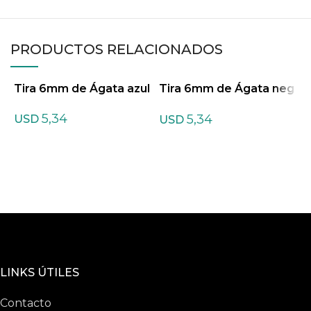
PRODUCTOS RELACIONADOS
Tira 6mm de Ágata azul
Tira 6mm de Ágata neg
T
ra
5,34
5,34
USD
USD
LINKS ÚTILES
Contacto