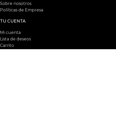
Sobre nosotros
Políticas de Empresa
TU CUENTA
Mi cuenta
Lista de deseos
Carrito
ENCONTRANOS EN
Sucursal Justicia 2283, Montevideo, Uruguay
Sucursal Arenal Grande 2112 esquina Hocquart
2025 © La Casa De Las Piedras todos los derechos
reservados