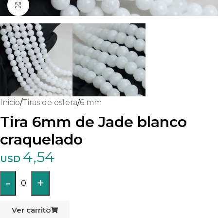
Haga clic para ampliar
Inicio
/
Tiras de esfera
/
6 mm
Tira 6mm de Jade blanco
craquelado
4,54
USD
-
+
0
Ver carrito