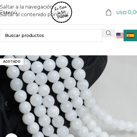
Saltar a la navegación
0,0
Menú
USD
Saltar al contenido principal
AGOTADO