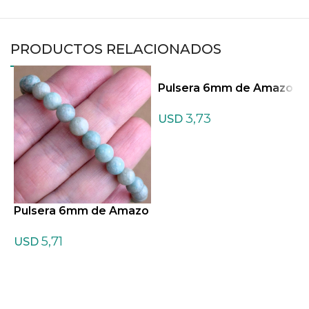
PRODUCTOS RELACIONADOS
Pulsera 6mm de Amazo
P
nita Mix
3,73
USD
Pulsera 6mm de Amazo
nita 1era
5,71
USD