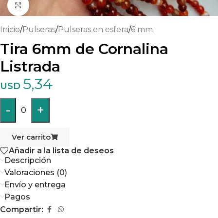
Haga clic para ampliar
Inicio
/
Pulseras
/
Pulseras en esfera
/
6 mm
Tira 6mm de Cornalina
Listrada
5,34
USD
-
+
0
Ver carrito
Añadir a la lista de deseos
Descripción
Valoraciones (0)
Envío y entrega
Pagos
Compartir: