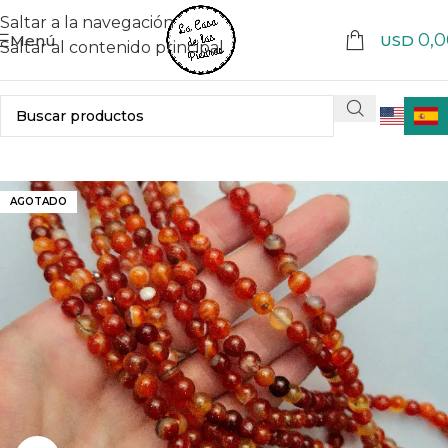
Saltar a la navegación
0,0
Menú
USD
Saltar al contenido principal
AGOTADO