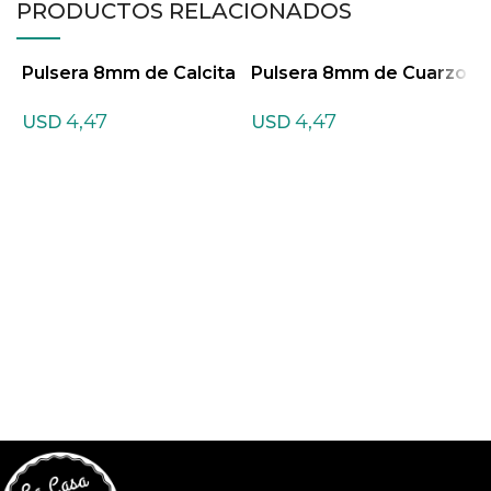
PRODUCTOS RELACIONADOS
Pulsera 8mm de Calcita
Pulsera 8mm de Cuarzo
amarilla
azul
4,47
4,47
USD
USD
P
D