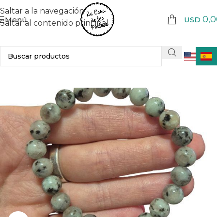
Saltar a la navegación
0,0
Menú
USD
Saltar al contenido principal