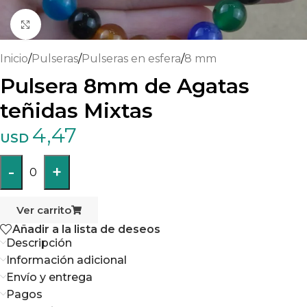
Haga clic para ampliar
Inicio
/
Pulseras
/
Pulseras en esfera
/
8 mm
Pulsera 8mm de Agatas
teñidas Mixtas
4,47
USD
-
+
0
Ver carrito
Añadir a la lista de deseos
Descripción
Información adicional
Envío y entrega
Pagos