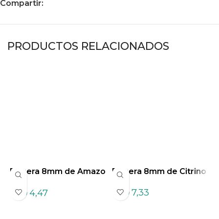
Compartir:
PRODUCTOS RELACIONADOS
Pulsera 8mm de Amazo
Pulsera 8mm de Citrino
P
nita Mix
n
7,33
4,47
USD
USD