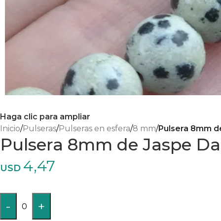
Haga clic para ampliar
Inicio
/
Pulseras
/
Pulseras en esfera
/
8 mm
/
Pulsera 8mm d
Pulsera 8mm de Jaspe D
4,47
USD
-
+
0