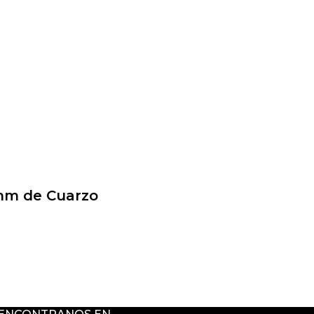
mm de Cuarzo
Pulsera 8mm de Hematit
4,47
USD