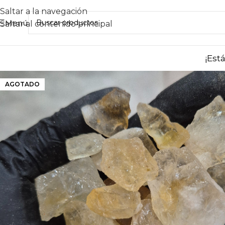
Saltar a la navegación
Menú
Saltar al contenido principal
¡Est
AGOTADO