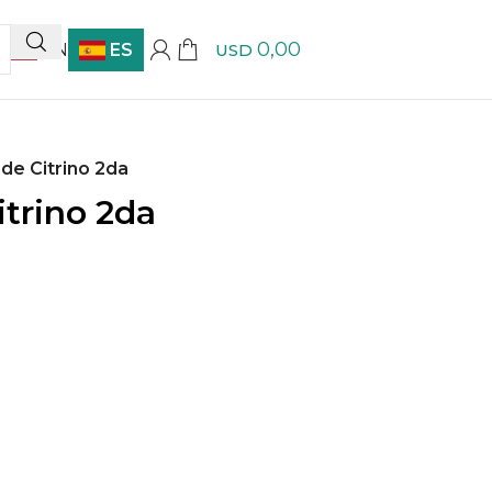
0,00
EN
ES
USD
 de Citrino 2da
itrino 2da