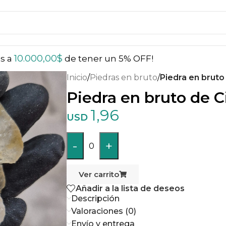
10.000,00
$
ás a
de tener un 5% OFF!
Inicio
/
Piedras en bruto
/
Piedra en bruto
Piedra en bruto de C
1,96
USD
-
+
0
Ver carrito
Añadir a la lista de deseos
Descripción
Valoraciones (0)
Envío y entrega