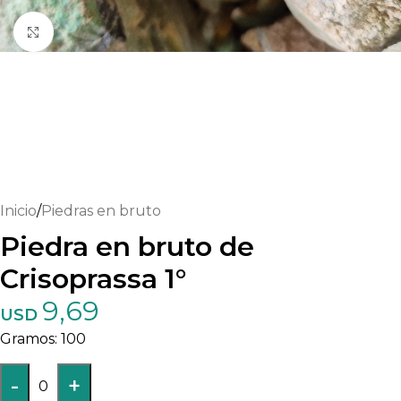
Haga clic para ampliar
Inicio
/
Piedras en bruto
Piedra en bruto de
Crisoprassa 1°
9,69
USD
100
-
+
0