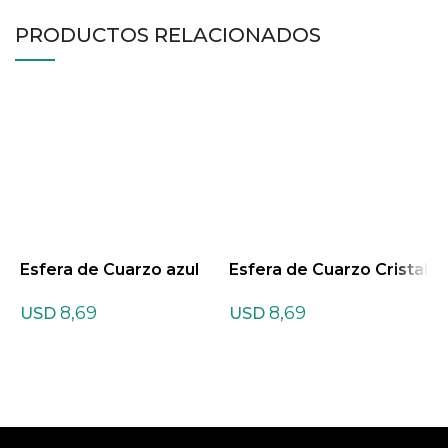
PRODUCTOS RELACIONADOS
Esfera de Cuarzo azul
Esfera de Cuarzo Cristal
E
t
8,69
8,69
USD
USD