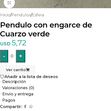
Haga clic para ampliar
Inicio
/
Pendulos
/
Esfera
Pendulo con engarce de
Cuarzo verde
5,72
USD
-
+
0
Ver carrito
Añadir a la lista de deseos
Descripción
Valoraciones (0)
Envío y entrega
Pagos
Compartir: