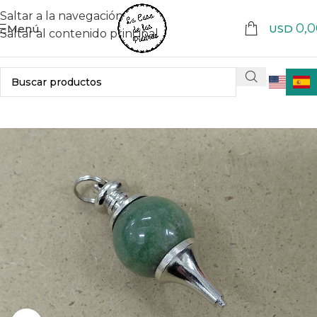
Saltar a la navegación
0,0
Menú
USD
Saltar al contenido principal