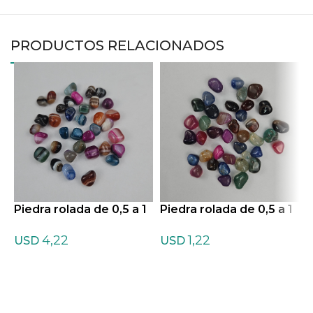
PRODUCTOS RELACIONADOS
Piedra rolada de 0,5 a 1
Piedra rolada de 0,5 a 1
P
cm de Agata teñida listr
cm de Agata teñida Mix
c
4,22
1,22
ada Mixtas
tas
USD
USD