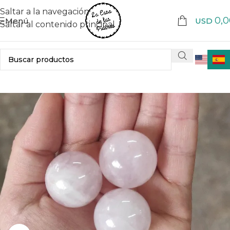
Saltar a la navegación
0,0
Menú
USD
Saltar al contenido principal