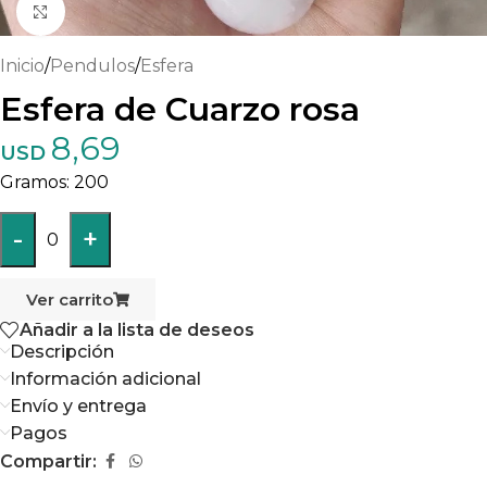
Haga clic para ampliar
Inicio
/
Pendulos
/
Esfera
Esfera de Cuarzo rosa
8,69
USD
200
-
+
0
Ver carrito
Añadir a la lista de deseos
Descripción
Información adicional
Envío y entrega
Pagos
Compartir: